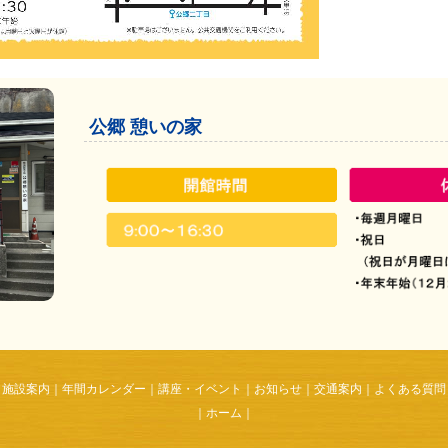
公郷 憩いの家
施設案内
｜
年間カレンダー
｜
講座・イベント
｜
お知らせ
｜
交通案内
｜
よくある質問
｜
ホーム
｜