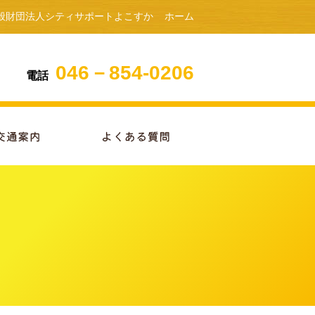
般財団法人シティサポートよこすか
ホーム
046－854-0206
電話